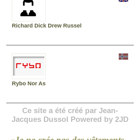
Richard Dick Drew Russel
Rybo Nor As
Ce site a été créé par Jean-
Jacques Dussol Powered by 2JD
«Je ne crée pas des vêtements,