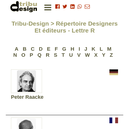
Tribu-Design > Répertoire Designers
Et éditeurs - Lettre R
A
B
C
D
E
F
G
H
I
J
K
L
M
N
O
P
Q
R
S
T
U
V
W
X
Y
Z
Peter Raacke