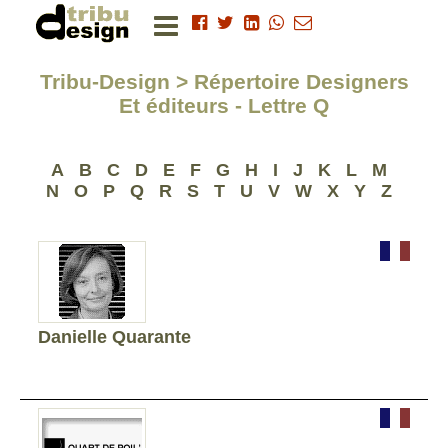
Tribu-Design > Répertoire Designers
Et éditeurs - Lettre Q
A
B
C
D
E
F
G
H
I
J
K
L
M
N
O
P
Q
R
S
T
U
V
W
X
Y
Z
Danielle Quarante