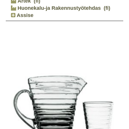
Artek
(fi)
Huonekalu-ja Rakennustyötehdas
(fi)
Assise