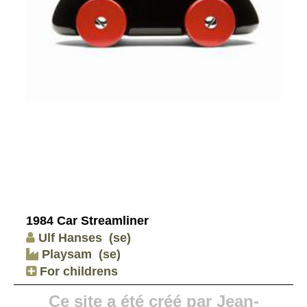
1984 Car Streamliner
Ulf Hanses
(se)
Playsam
(se)
For childrens
Ce site a été créé par Jean-