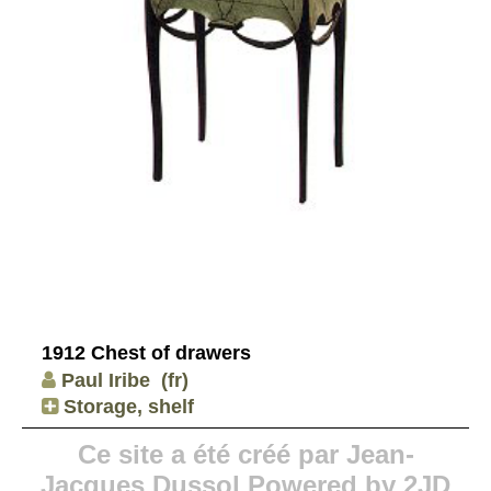
1912 Chest of drawers
Paul Iribe
(fr)
Storage, shelf
Ce site a été créé par Jean-
Jacques Dussol Powered by 2JD