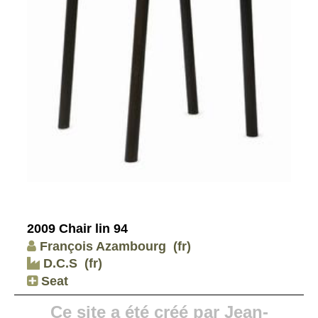
2009 Chair lin 94
François Azambourg
(fr)
D.C.S
(fr)
Seat
Ce site a été créé par Jean-