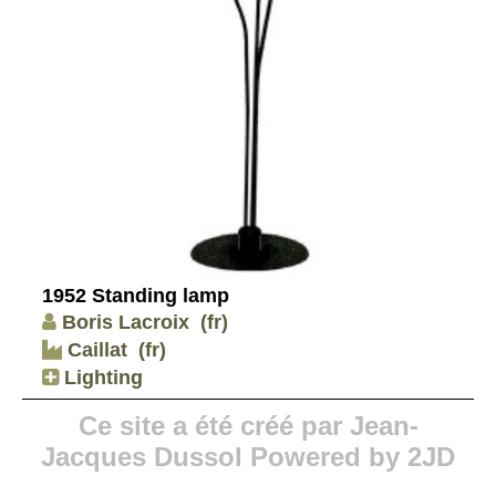
1952 Standing lamp
Boris Lacroix
(fr)
Caillat
(fr)
Lighting
Ce site a été créé par Jean-
Jacques Dussol Powered by 2JD