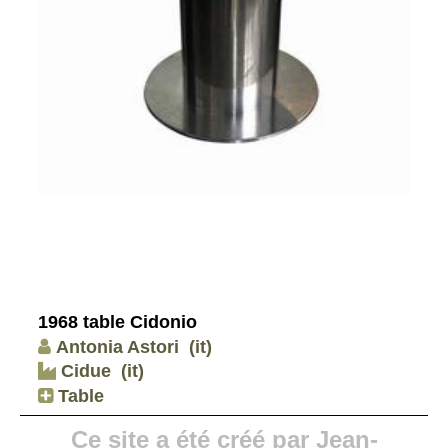
1968 table Cidonio
Antonia Astori
(it)
Cidue
(it)
Table
Ce site a été créé par Jean-