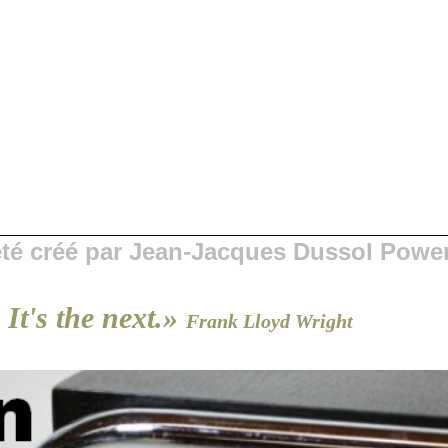
 été créé par Jean-Jacques Dussol Powe
 It's the next.»
Frank Lloyd Wright