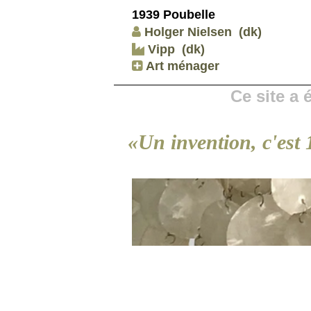
1939 Poubelle
Holger Nielsen
(dk)
Vipp
(dk)
Art ménager
Ce site a
«Un invention, c'est