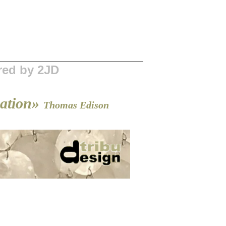
red by 2JD
ration»
Thomas Edison