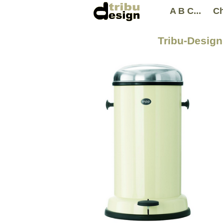
A B C...
Ch
Tribu-Design 