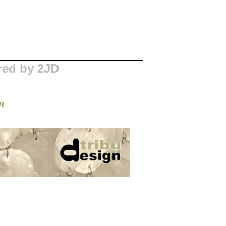
red by 2JD
n