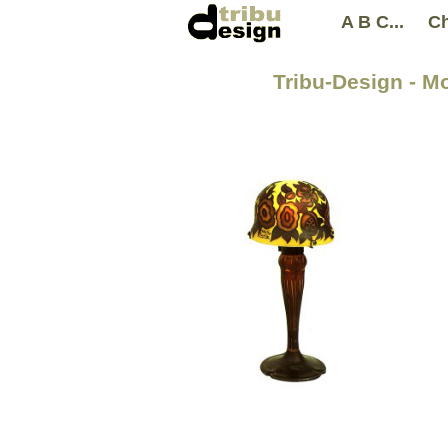
A B C...
Ch
Tribu-Design - Mo