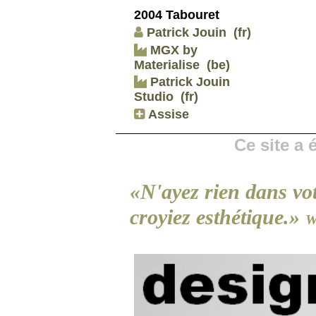
2004 Tabouret
Patrick Jouin
(fr)
MGX by
Materialise
(be)
Patrick Jouin
Studio
(fr)
Assise
Ce site a
«N'ayez rien dans vo
croyiez esthétique.»
W