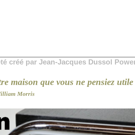
 été créé par Jean-Jacques Dussol Powe
tre maison que vous ne pensiez utile
illiam Morris