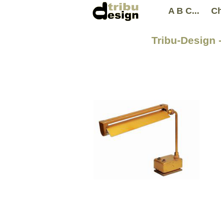
A B C...
Ch
Tribu-Design 