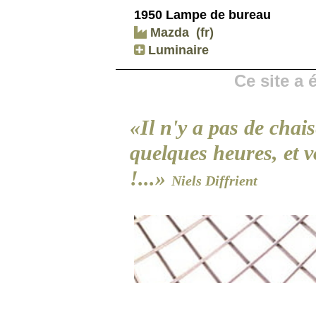
1950 Lampe de bureau
Mazda
(fr)
Luminaire
Ce site a
«Il n'y a pas de chais
quelques heures, et v
!...»
Niels Diffrient