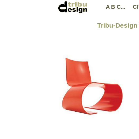
A B C...
Ch
Tribu-Design 