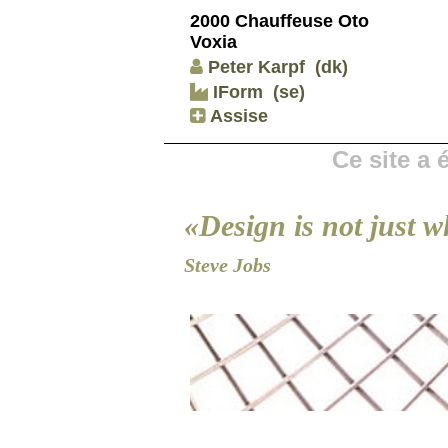
2000 Chauffeuse Oto
Voxia
Peter Karpf
(dk)
IForm
(se)
Assise
Ce site a
«Design is not just wh
Steve Jobs