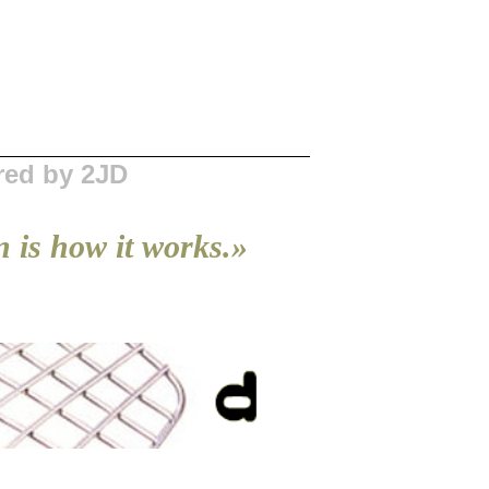
red by 2JD
gn is how it works.»