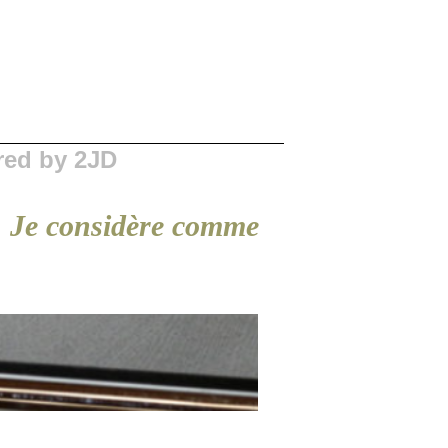
red by 2JD
; Je considère comme