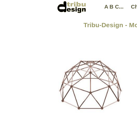
A B C...
Ch
Tribu-Design - Mo