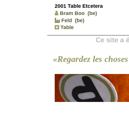
2001 Table Etcetera
Bram Boo
(be)
Feld
(be)
Table
Ce site a
«Regardez les choses