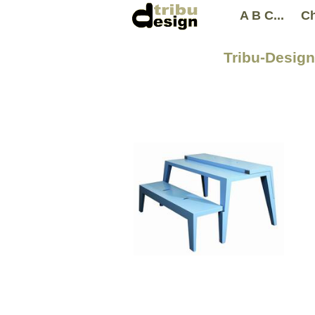
A B C...
Ch
Tribu-Design 