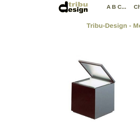
A B C...
Ch
Tribu-Design - M