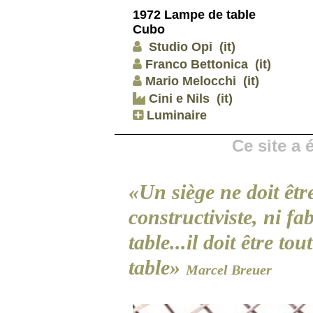
1972 Lampe de table
Cubo
Studio Opi
(it)
Franco Bettonica
(it)
Mario Melocchi
(it)
Cini e Nils
(it)
Luminaire
Ce site a
«Un siège ne doit être
constructiviste, ni f
table...il doit être t
table»
Marcel Breuer