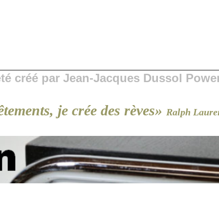
 été créé par Jean-Jacques Dussol Powe
êtements, je crée des rèves»
Ralph Laure