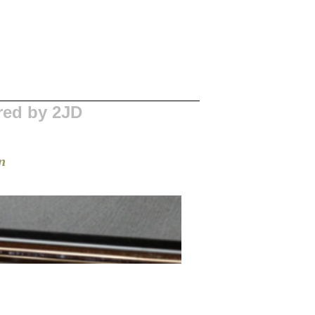
red by 2JD
n