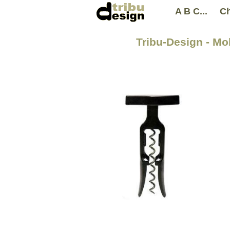
A B C...
Ch
Tribu-Design - Mob