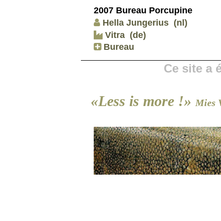
2007 Bureau Porcupine
Hella Jungerius
(nl)
Vitra
(de)
Bureau
Ce site a
«Less is more !»
Mies 