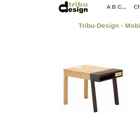
A B C...
Ch
Tribu-Design - Mobi