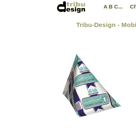
A B C...
Ch
Tribu-Design - Mobi