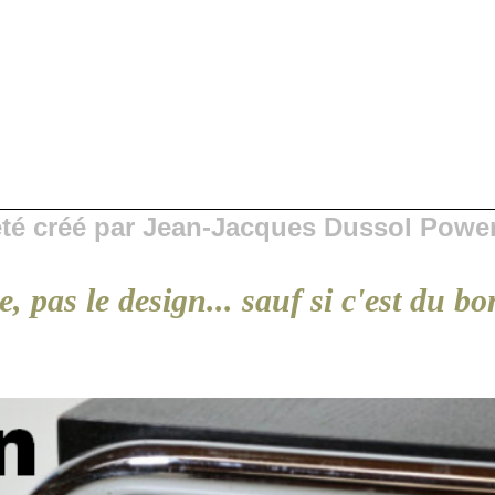
 été créé par Jean-Jacques Dussol Powe
e, pas le design... sauf si c'est du 