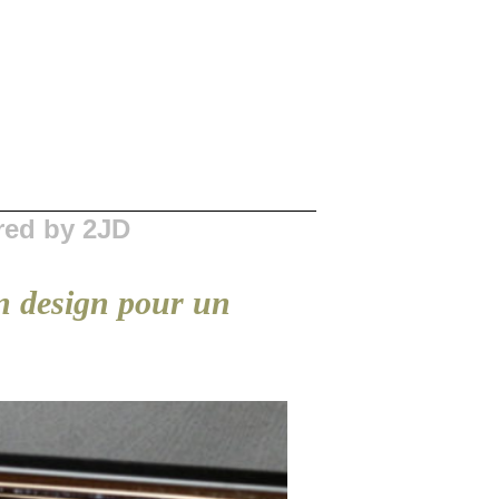
red by 2JD
bon design pour un