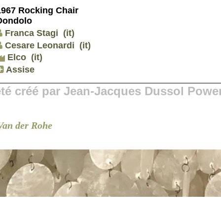
1967 Rocking Chair
Dondolo
Franca Stagi
(it)
Cesare Leonardi
(it)
Elco
(it)
Assise
 été créé par Jean-Jacques Dussol Powe
Van der Rohe