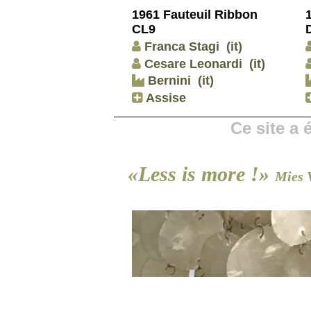
1961 Fauteuil Ribbon
CL9
Franca Stagi
(it)
Cesare Leonardi
(it)
Bernini
(it)
Assise
Ce site a
«Less is more !»
Mies 