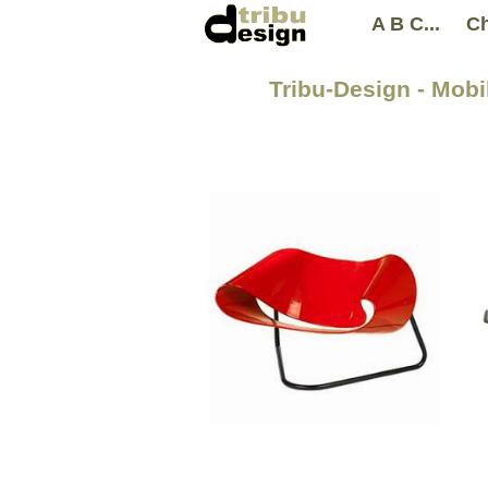
A B C...
Ch
Tribu-Design - Mobi