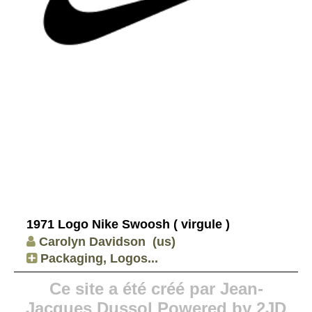
1971 Logo Nike Swoosh ( virgule )
Carolyn Davidson
(us)
Packaging, Logos...
Ce site a été créé par Jean-
Jacques Dussol Powered by 2JD