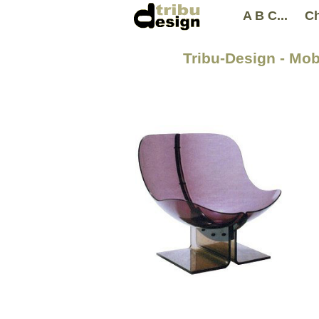
A B C...
Ch
Tribu-Design - Mob