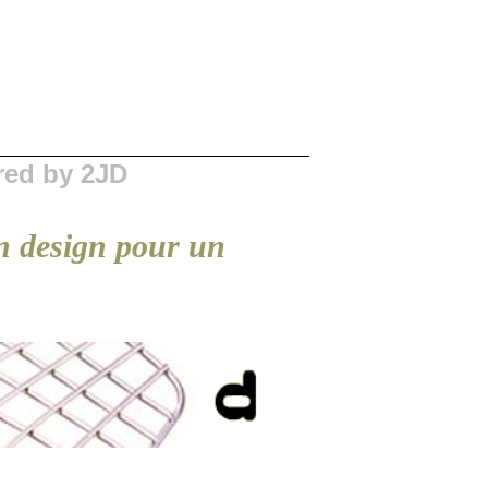
red by 2JD
bon design pour un