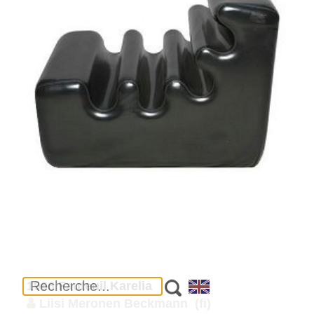
1966 Fauteuil Karelia
Liisi Meronen Beckmann
(fi)